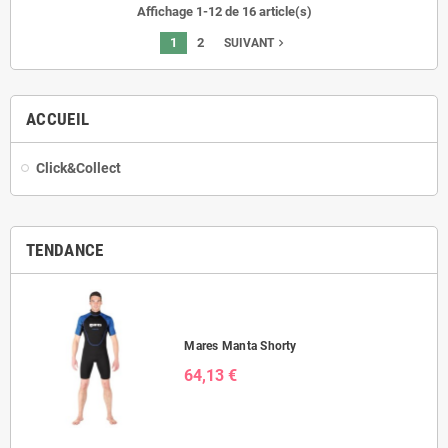
Affichage 1-12 de 16 article(s)
1
2
navigate_next
SUIVANT
ACCUEIL
Click&Collect
TENDANCE
Mares Manta Shorty
64,13 €