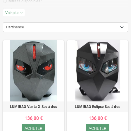
🕒 Retraits disponibles :
Horaires
Voir plus
expand_more
Lundi : 18h00–19h00
Pertinence
Mardi : 14h00–18h00
Mercredi à vendredi : 7h30–15h00
Samedi : sur rendez-vous
Dimanche : fermé
LUMIBAG Vanta-X Sac à dos
LUMIBAG Eclipse Sac à dos
136,00 €
136,00 €
ACHETER
ACHETER